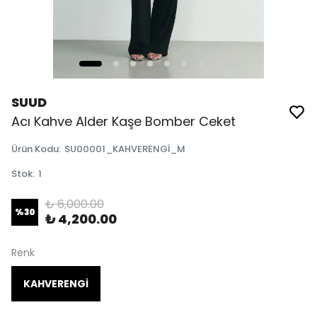
SUUD
Acı Kahve Alder Kaşe Bomber Ceket
Ürün Kodu
:
SU00001_KAHVERENGİ_M
Stok
:
1
₺ 6,000.00
%
30
₺ 4,200.00
Renk
KAHVERENGİ