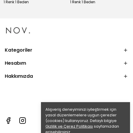
1 Renk 1 Beden
1 Renk 1 Beden
Kategoriler
Hesabım
Hakkımızda
Alışveriş deneyiminizi iyileştirmek için
yasal düzenlemelere uygun çerezler
(cookies) kullanıyoruz. Detaylı bilgiye
Gizlilik ve Çerez Politikası
sayfamızdan
erişebilirsiniz.