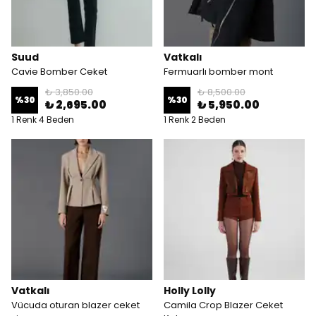
Suud
Vatkalı
Cavie Bomber Ceket
Fermuarlı bomber mont
₺ 3,850.00
₺ 8,500.00
%
30
%
30
₺ 2,695.00
₺ 5,950.00
1 Renk 4 Beden
1 Renk 2 Beden
Vatkalı
Holly Lolly
Vücuda oturan blazer ceket
Camila Crop Blazer Ceket