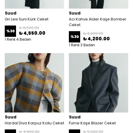
Suud
Suud
Gri Lexi Suni Kürk Ceket
Acı Kahve Alder Kaşe Bomber
Ceket
₺ 6,500.00
%
30
₺ 4,550.00
₺ 6,000.00
%
30
₺ 4,200.00
1 Renk 4 Beden
1 Renk 3 Beden
Suud
Suud
Hardal Diva Karpuz Kollu Ceket
Füme Kaşe Blazer Ceket
₺ 4,900.00
₺ 5,000.00