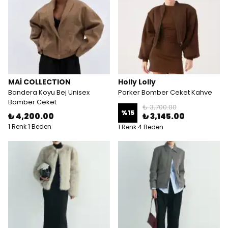
MAİ COLLECTION
Holly Lolly
Bandera Koyu Bej Unisex
Parker Bomber Ceket Kahve
Bomber Ceket
₺ 3,700.00
%
15
₺ 4,200.00
₺ 3,145.00
1 Renk 1 Beden
1 Renk 4 Beden