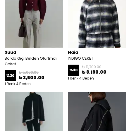
Suud
Naia
Bordo Gigi Belden Oturtmalı
INDIGO CEKET
Ceket
₺ 11,700.00
%
30
₺ 8,190.00
₺ 5,000.00
%
30
₺ 3,500.00
1 Renk 4 Beden
1 Renk 4 Beden