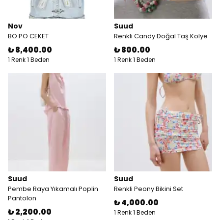
Nov
Suud
BO PO CEKET
Renkli Candy Doğal Taş Kolye
₺ 8,400.00
₺ 800.00
1 Renk 1 Beden
1 Renk 1 Beden
Suud
Suud
Pembe Raya Yıkamalı Poplin
Renkli Peony Bikini Set
Pantolon
₺ 4,000.00
₺ 2,200.00
1 Renk 1 Beden