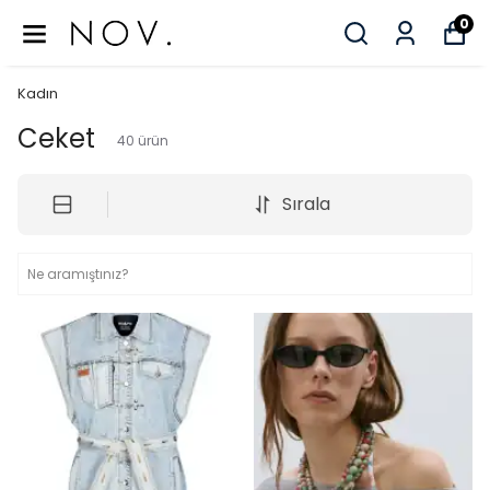
0
Kadın
Ceket
40
ürün
Sırala