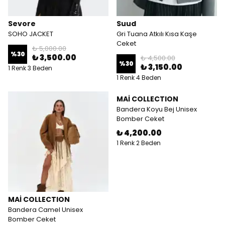
Sevore
Suud
SOHO JACKET
Gri Tuana Atkılı Kısa Kaşe
Ceket
₺ 5,000.00
%
30
₺ 3,500.00
₺ 4,500.00
%
30
₺ 3,150.00
1 Renk 3 Beden
1 Renk 4 Beden
MAİ COLLECTION
Bandera Koyu Bej Unisex
Bomber Ceket
₺ 4,200.00
1 Renk 2 Beden
MAİ COLLECTION
Bandera Camel Unisex
Bomber Ceket