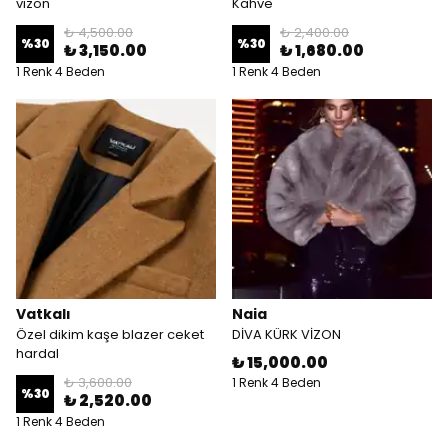
vizon
Kahve
₺ 4,500.00
₺ 2,400.00
%
30
%
30
₺ 3,150.00
₺ 1,680.00
1 Renk 4 Beden
1 Renk 4 Beden
Vatkalı
Naia
Özel dikim kaşe blazer ceket
DİVA KÜRK VİZON
hardal
₺ 15,000.00
₺ 3,600.00
1 Renk 4 Beden
%
30
₺ 2,520.00
1 Renk 4 Beden