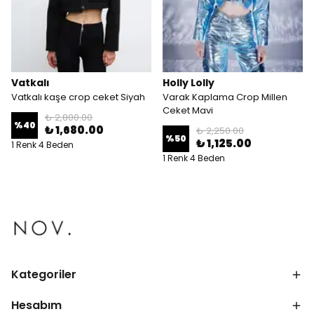
Vatkalı
Holly Lolly
Vatkalı kaşe crop ceket Siyah
Varak Kaplama Crop Millen
Ceket Mavi
₺ 2,800.00
%
40
₺ 1,680.00
₺ 2,250.00
%
50
₺ 1,125.00
1 Renk 4 Beden
1 Renk 4 Beden
Kategoriler
Hesabım