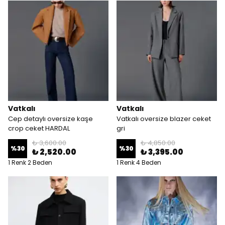
Vatkalı
Vatkalı
Cep detaylı oversize kaşe
Vatkalı oversize blazer ceket
crop ceket HARDAL
gri
₺ 3,600.00
₺ 4,850.00
%
30
%
30
₺ 2,520.00
₺ 3,395.00
1 Renk 2 Beden
1 Renk 4 Beden