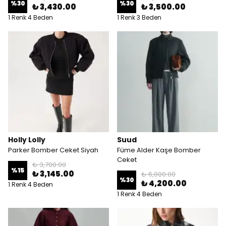
%
30
%
30
₺ 3,430.00
₺ 3,500.00
1 Renk 4 Beden
1 Renk 3 Beden
Holly Lolly
Suud
Parker Bomber Ceket Siyah
Füme Alder Kaşe Bomber
Ceket
₺ 3,700.00
%
15
₺ 3,145.00
₺ 6,000.00
%
30
₺ 4,200.00
1 Renk 4 Beden
1 Renk 4 Beden