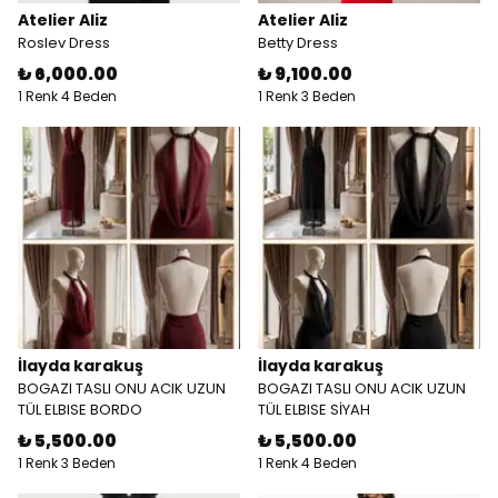
Atelier Aliz
Atelier Aliz
Roslev Dress
Betty Dress
₺ 6,000.00
₺ 9,100.00
1 Renk 4 Beden
1 Renk 3 Beden
İlayda karakuş
İlayda karakuş
BOGAZI TASLI ONU ACIK UZUN
BOGAZI TASLI ONU ACIK UZUN
TÜL ELBISE BORDO
TÜL ELBISE SİYAH
₺ 5,500.00
₺ 5,500.00
1 Renk 3 Beden
1 Renk 4 Beden