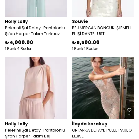
Holly Lolly
Souvie
Pelerinli Şal Detaylı Pantolonlu
BEJ MERCAN BONCUK İŞLEMELİ
Şifon Harper Takım Turkuaz
EL İŞİ DANTEL ÜST
₺ 4,000.00
₺ 6,500.00
1 Renk 4 Beden
1 Renk 1 Beden
Holly Lolly
İlayda karakuş
Pelerinli Şal Detaylı Pantolonlu
GRİ ARKA DETAYLI PULLU PAREO
Şifon Harper Takım Bej
ELBISE