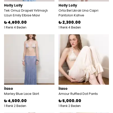
Holly Lolly
Holly Lolly
Tek Omuz Drapeli Yırtmaçlı
Orta Bel Likralı Una Capri
Uzun Emily Elbise Mavi
Pantolon Kahve
₺ 4,600.00
₺ 2,300.00
1 Renk 4 Beden
1 Renk 4 Beden
İlaso
İlaso
Marley Blue Lace Skirt
Amour Ruffled Dot Pants
₺ 4,500.00
₺ 5,000.00
1 Renk 2 Beden
1 Renk 2 Beden