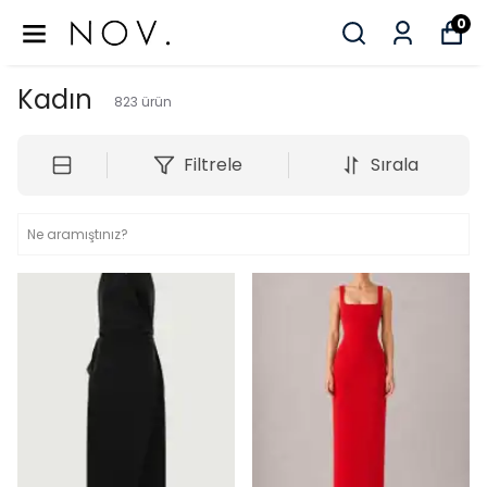
0
Kadın
823
ürün
Filtrele
Sırala