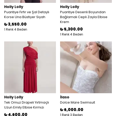
Holly Lolly
Holly Lolly
Puantiye Fırfır ve Şal Detaylı
Puantiye Desenli Boyundan
Korse Una Büstiyer Siyah
Bağlamalı Cepli Zayla Elbise
Krem
₺ 3,550.00
₺ 5,300.00
1 Renk 4 Beden
1 Renk 4 Beden
Holly Lolly
İlaso
Tek Omuz Drapeli Yırtmaçlı
Dolce Mare Swimsuit
Uzun Emily Elbise Kırmızı
₺ 6,000.00
₺ 4,600.00
1 Renk 3 Beden