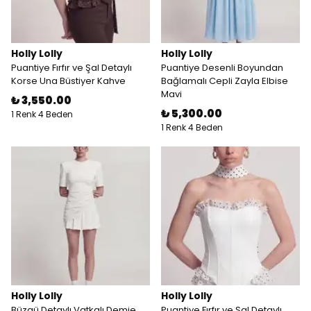
Holly Lolly
Holly Lolly
Puantiye Fırfır ve Şal Detaylı
Puantiye Desenli Boyundan
Korse Una Büstiyer Kahve
Bağlamalı Cepli Zayla Elbise
Mavi
₺ 3,550.00
₺ 5,300.00
1 Renk 4 Beden
1 Renk 4 Beden
Holly Lolly
Holly Lolly
Büzgü Detaylı Vatkalı Demie
Puantiye Fırfır ve Şal Detaylı