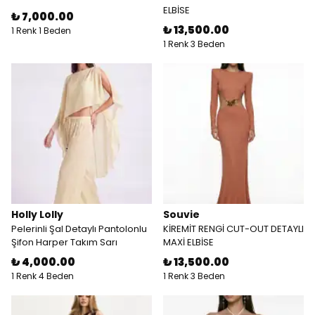
ELBİSE
₺ 7,000.00
₺ 13,500.00
1 Renk 1 Beden
1 Renk 3 Beden
Holly Lolly
Souvie
Pelerinli Şal Detaylı Pantolonlu
KİREMİT RENGİ CUT-OUT DETAYLI
Şifon Harper Takım Sarı
MAXİ ELBİSE
₺ 4,000.00
₺ 13,500.00
1 Renk 4 Beden
1 Renk 3 Beden