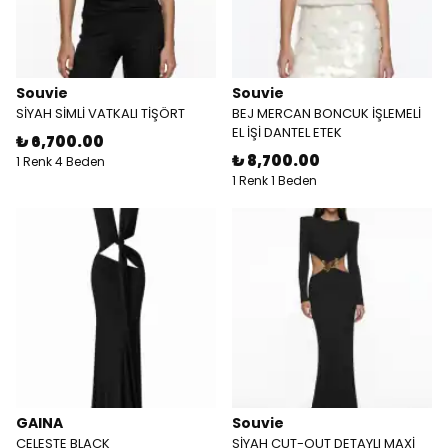
Souvie
Souvie
SİYAH SİMLİ VATKALI TİŞÖRT
BEJ MERCAN BONCUK İŞLEMELİ
EL İŞİ DANTEL ETEK
₺ 6,700.00
₺ 8,700.00
1 Renk 4 Beden
1 Renk 1 Beden
GAINA
Souvie
CELESTE BLACK
SİYAH CUT-OUT DETAYLI MAXİ