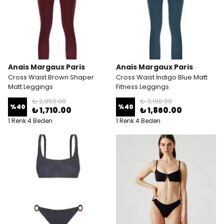
Anais Margaux Paris
Anais Margaux Paris
Cross Waist Brown Shaper
Cross Waist İndigo Blue Matt
Matt Leggings
Fitness Leggings
₺ 2,850.00
₺ 3,100.00
%
40
%
40
₺ 1,710.00
₺ 1,860.00
1 Renk 4 Beden
1 Renk 4 Beden