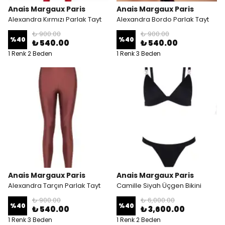
Anais Margaux Paris
Anais Margaux Paris
Alexandra Kırmızı Parlak Tayt
Alexandra Bordo Parlak Tayt
₺ 900.00
₺ 900.00
%
40
%
40
₺ 540.00
₺ 540.00
1 Renk 2 Beden
1 Renk 3 Beden
Anais Margaux Paris
Anais Margaux Paris
Alexandra Tarçın Parlak Tayt
Camille Siyah Üçgen Bikini
₺ 900.00
₺ 6,000.00
%
40
%
40
₺ 540.00
₺ 3,600.00
1 Renk 3 Beden
1 Renk 2 Beden