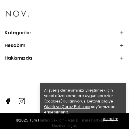
Kategoriler
Hesabım
Hakkımızda
Alışveriş deneyiminizi iyileştirmek için
yasal düzenlemelere uygun çerezler
(cookies) kullanıyoruz. Detaylı bilgiye
Gizlilik ve Çerez Politikası
sayfamızdan
erişebilirsiniz.
Anladım
©2025 Tüm Hakları Saklıdır - ikas E-Ticaret
Altyapısı ile
Hazırlanmıştır.