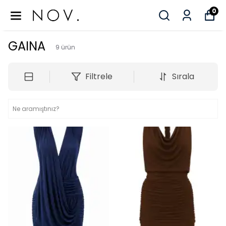
0
GAINA
9
ürün
Filtrele
Sırala