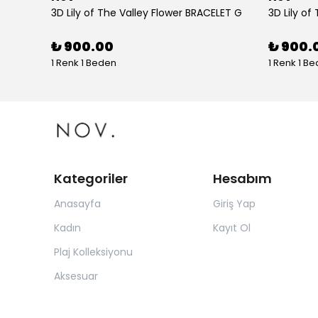
tolon
3D Lily of The Valley Flower BRACELET G
3D Lily of
₺ 900.00
₺ 900.
1 Renk 1 Beden
1 Renk 1 B
Kategoriler
Hesabım
Anasayfa
Giriş Yap
Kadın
Kayıt Ol
Plaj Kolleksiyonu
Aksesuar