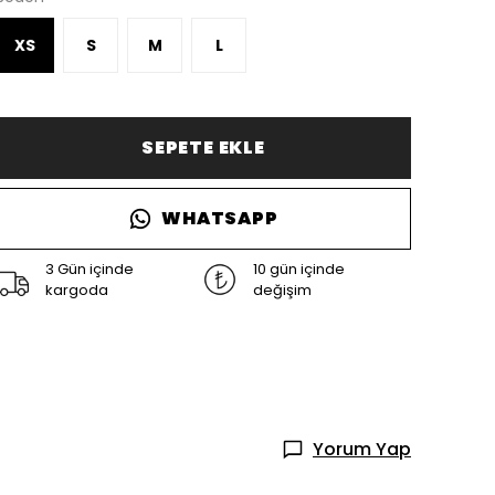
XS
S
M
L
SEPETE EKLE
WHATSAPP
3 Gün içinde
10 gün içinde
kargoda
değişim
Yorum Yap