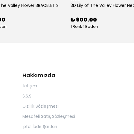
 The Valley Flower BRACELET S
3D Lily of The Valley Flower Ne
00
₺ 900.00
eden
1 Renk 1 Beden
Hakkımızda
İletişim
S.S.S
Gizlilik Sözleşmesi
Mesafeli Satış Sözleşmesi
İptal İade Şartları