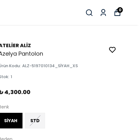
0
ATELİER ALİZ
Azelya Pantolon
Ürün Kodu
:
ALZ-5197010134_SİYAH_XS
Stok
:
1
₺ 4,300.00
Renk
SİYAH
STD
Beden