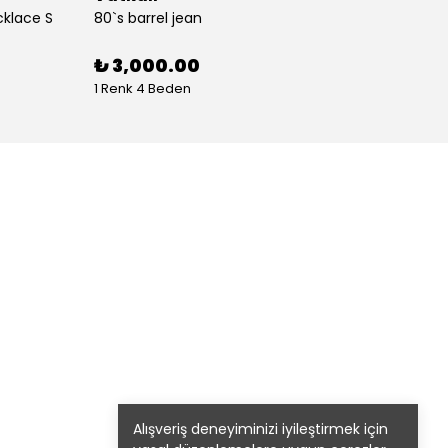
cklace S
80`s barrel jean
80`s St
%
30
₺ 3,000.00
1 Renk 4 Beden
1 Renk
Alışveriş deneyiminizi iyileştirmek için