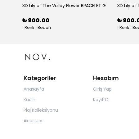
tolon
3D Lily of The Valley Flower BRACELET G
3D Lily of
₺ 900.00
₺ 900.
1 Renk 1 Beden
1 Renk 1 B
Kategoriler
Hesabım
Anasayfa
Giriş Yap
Kadın
Kayıt Ol
Plaj Kolleksiyonu
Aksesuar