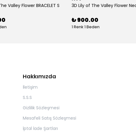
 The Valley Flower BRACELET S
3D Lily of The Valley Flower Ne
00
₺ 900.00
eden
1 Renk 1 Beden
Hakkımızda
İletişim
S.S.S
Gizlilik Sözleşmesi
Mesafeli Satış Sözleşmesi
İptal İade Şartları