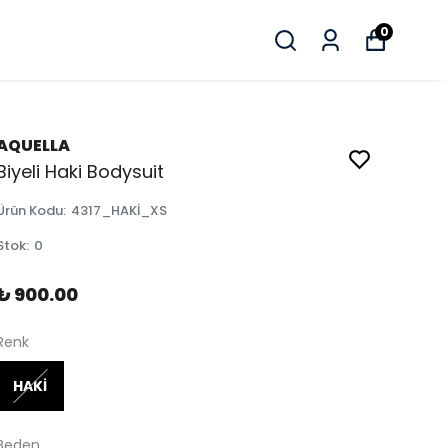
0
AQUELLA
Biyeli Haki Bodysuit
Ürün Kodu
:
4317_HAKİ_XS
Stok
:
0
₺ 900.00
Renk
HAKİ
Beden