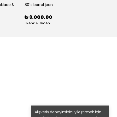
cklace S
80`s barrel jean
80`s St
%
30
₺ 3,000.00
1 Renk 4 Beden
1 Renk
Alışveriş deneyiminizi iyileştirmek için