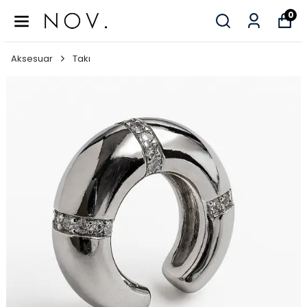
0
Aksesuar
Takı