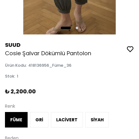
SUUD
Cosie Şalvar Dökümlü Pantolon
Ürün Kodu
:
418136956_Füme_36
Stok
:
1
₺ 2,200.00
Renk
FÜME
GRİ
LACİVERT
SİYAH
Beden