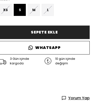
XS
S
M
L
SEPETE EKLE
WHATSAPP
3 Gün içinde
10 gün içinde
kargoda
değişim
Yorum Yap