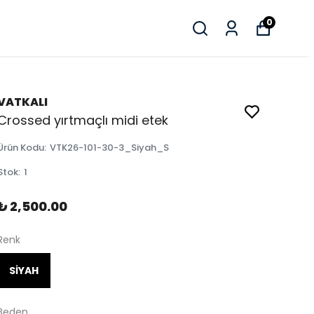
0
VATKALI
Crossed yırtmaçlı midi etek
Ürün Kodu
:
VTK26-101-30-3_Siyah_S
Stok
:
1
₺ 2,500.00
Renk
SİYAH
Beden