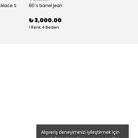
cklace S
80`s barrel jean
80`s St
%
30
₺ 3,000.00
1 Renk 4 Beden
1 Renk
Alışveriş deneyiminizi iyileştirmek için