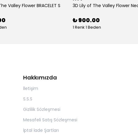
 The Valley Flower BRACELET S
3D Lily of The Valley Flower Ne
00
₺ 900.00
eden
1 Renk 1 Beden
Hakkımızda
İletişim
S.S.S
Gizlilik Sözleşmesi
Mesafeli Satış Sözleşmesi
İptal İade Şartları