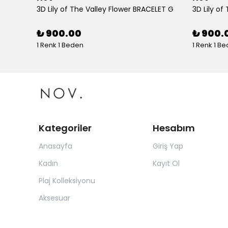
tolon
3D Lily of The Valley Flower BRACELET G
3D Lily of
₺ 900.00
₺ 900.
1 Renk 1 Beden
1 Renk 1 B
Kategoriler
Hesabım
Anasayfa
Giriş Yap
Kadın
Kayıt Ol
Plaj Kolleksiyonu
Aksesuar