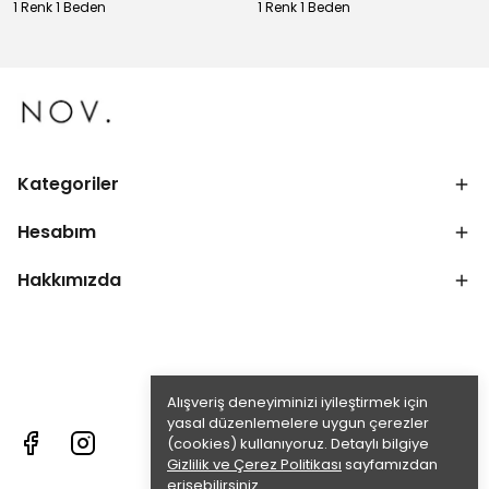
1 Renk 1 Beden
1 Renk 1 Beden
Kategoriler
Hesabım
Hakkımızda
Alışveriş deneyiminizi iyileştirmek için
yasal düzenlemelere uygun çerezler
(cookies) kullanıyoruz. Detaylı bilgiye
Gizlilik ve Çerez Politikası
sayfamızdan
erişebilirsiniz.