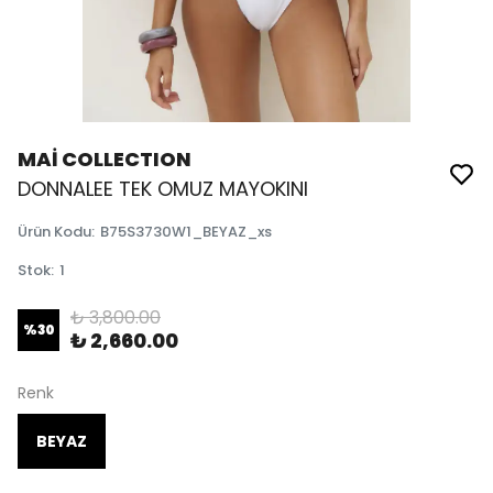
MAİ COLLECTION
DONNALEE TEK OMUZ MAYOKINI
Ürün Kodu
:
B75S3730W1_BEYAZ_xs
Stok
:
1
₺ 3,800.00
%
30
₺ 2,660.00
Renk
BEYAZ