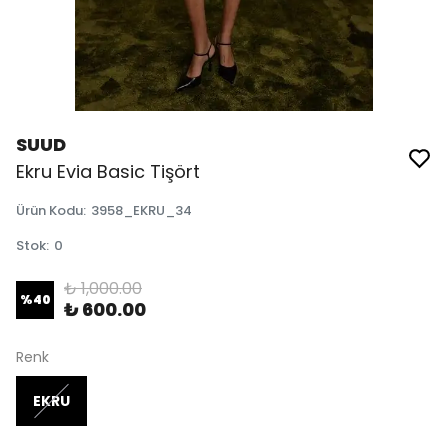
SUUD
Ekru Evia Basic Tişört
Ürün Kodu
:
3958_EKRU_34
Stok
:
0
₺ 1,000.00
%
40
₺ 600.00
Renk
EKRU