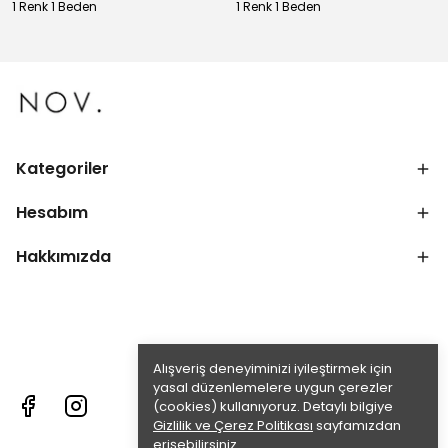
1 Renk 1 Beden
1 Renk 1 Beden
Kategoriler
Hesabım
Hakkımızda
Alışveriş deneyiminizi iyileştirmek için
yasal düzenlemelere uygun çerezler
(cookies) kullanıyoruz. Detaylı bilgiye
Gizlilik ve Çerez Politikası
sayfamızdan
erişebilirsiniz.