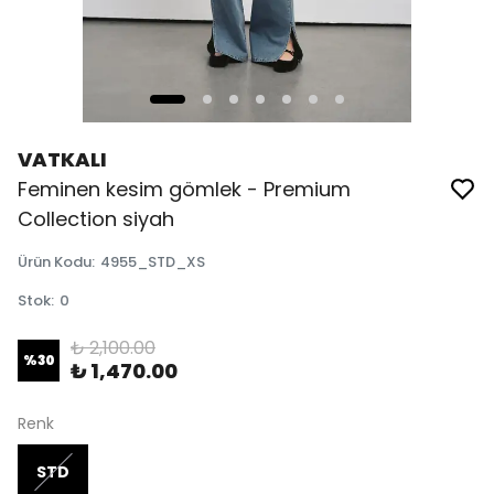
VATKALI
Feminen kesim gömlek - Premium
Collection siyah
Ürün Kodu
:
4955_STD_XS
Stok
:
0
₺ 2,100.00
%
30
₺ 1,470.00
Renk
STD