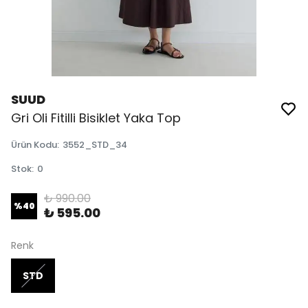
SUUD
Gri Oli Fitilli Bisiklet Yaka Top
Ürün Kodu
:
3552_STD_34
Stok
:
0
₺ 990.00
%
40
₺ 595.00
Renk
STD