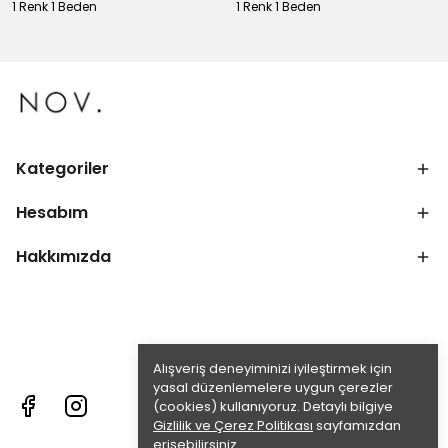
1 Renk 1 Beden
1 Renk 1 Beden
Kategoriler
Hesabım
Hakkımızda
Alışveriş deneyiminizi iyileştirmek için
yasal düzenlemelere uygun çerezler
(cookies) kullanıyoruz. Detaylı bilgiye
Gizlilik ve Çerez Politikası
sayfamızdan
erişebilirsiniz.