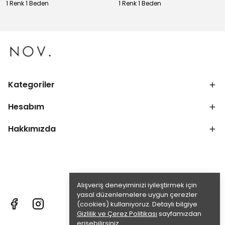
1 Renk 1 Beden
1 Renk 1 Beden
Kategoriler
Hesabım
Hakkımızda
Alışveriş deneyiminizi iyileştirmek için
yasal düzenlemelere uygun çerezler
(cookies) kullanıyoruz. Detaylı bilgiye
Gizlilik ve Çerez Politikası
sayfamızdan
erişebilirsiniz.