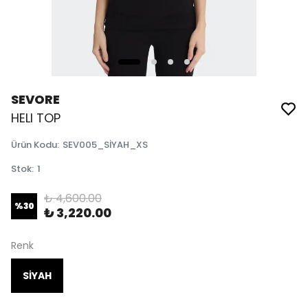
SEVORE
HELI TOP
Ürün Kodu
:
SEV005_SİYAH_XS
Stok
:
1
₺ 4,600.00
%
30
₺ 3,220.00
Renk
SİYAH