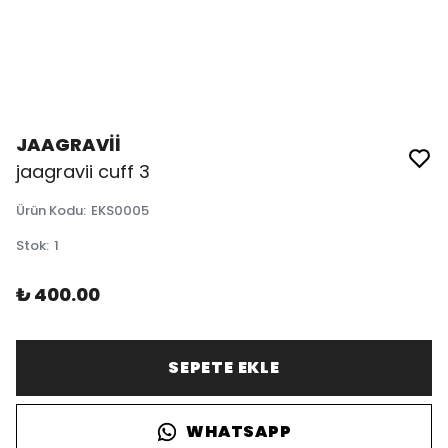
JAAGRAVİİ
jaagravii cuff 3
Ürün Kodu
:
EKS0005
Stok
:
1
₺ 400.00
SEPETE EKLE
WHATSAPP