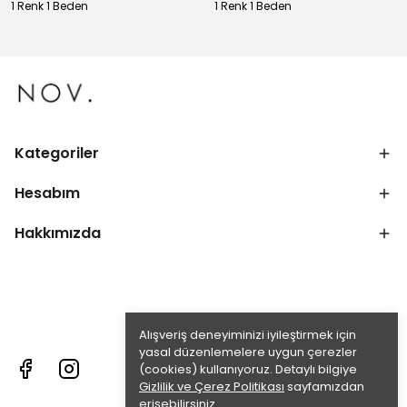
1 Renk 1 Beden
1 Renk 1 Beden
Kategoriler
Hesabım
Hakkımızda
Alışveriş deneyiminizi iyileştirmek için
yasal düzenlemelere uygun çerezler
(cookies) kullanıyoruz. Detaylı bilgiye
Gizlilik ve Çerez Politikası
sayfamızdan
erişebilirsiniz.