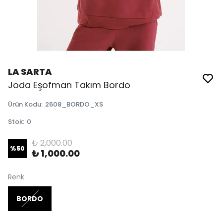
LA SARTA
Joda Eşofman Takım Bordo
Ürün Kodu
:
2608_BORDO_XS
Stok
:
0
₺ 2,000.00
%
50
₺ 1,000.00
Renk
BORDO