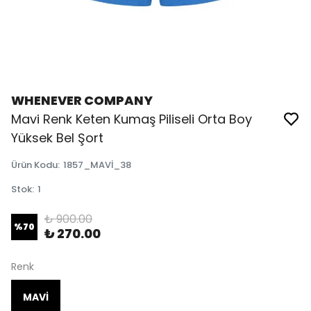
WHENEVER COMPANY
Mavi Renk Keten Kumaş Piliseli Orta Boy
Yüksek Bel Şort
Ürün Kodu
:
1857_MAVİ_38
Stok
:
1
₺ 900.00
%
70
₺ 270.00
Renk
MAVİ