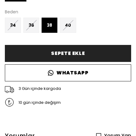
Beden
34
36
38
40
SEPETE EKLE
WHATSAPP
3 Gün içinde kargoda
10 gün içinde değişim
Yorumlar
Yorum Yap