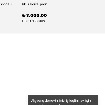
cklace S
80`s barrel jean
80`s St
%
30
₺ 3,000.00
1 Renk 4 Beden
1 Renk
Alışveriş deneyiminizi iyileştirmek için