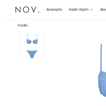
Anasayfa
Kadın Giyim
Aks
Kadın