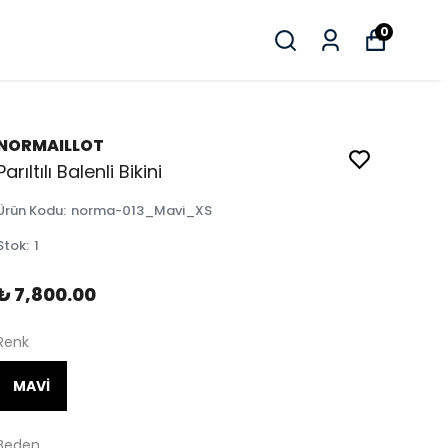
0
NORMAILLOT
Parıltılı Balenli Bikini
Ürün Kodu
:
norma-013_Mavi_XS
Stok
:
1
₺ 7,800.00
Renk
MAVİ
Beden