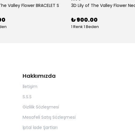
 The Valley Flower BRACELET S
3D Lily of The Valley Flower Ne
00
₺ 900.00
eden
1 Renk 1 Beden
Hakkımızda
İletişim
S.S.S
Gizlilik Sözleşmesi
Mesafeli Satış Sözleşmesi
İptal İade Şartları