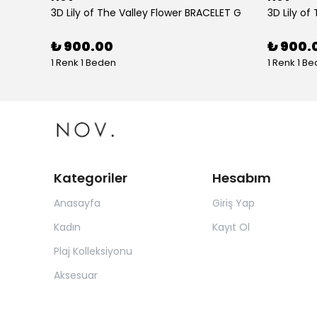
tolon
3D Lily of The Valley Flower BRACELET G
3D Lily of
₺ 900.00
₺ 900.
1 Renk 1 Beden
1 Renk 1 B
Kategoriler
Hesabım
Anasayfa
Giriş Yap
Kadın
Kayıt Ol
Plaj Kolleksiyonu
Aksesuar