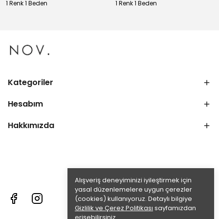
1 Renk 1 Beden
1 Renk 1 Beden
Kategoriler
Hesabım
Hakkımızda
Alışveriş deneyiminizi iyileştirmek için
yasal düzenlemelere uygun çerezler
(cookies) kullanıyoruz. Detaylı bilgiye
Gizlilik ve Çerez Politikası
sayfamızdan
erişebilirsiniz.