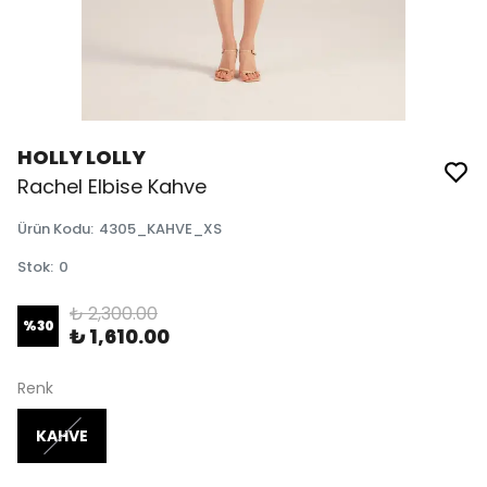
HOLLY LOLLY
Rachel Elbise Kahve
Ürün Kodu
:
4305_KAHVE_XS
Stok
:
0
₺ 2,300.00
%
30
₺ 1,610.00
Renk
KAHVE