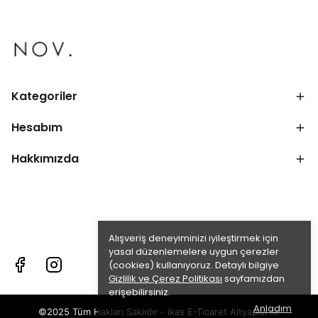
Kategoriler
Hesabım
Hakkımızda
Alışveriş deneyiminizi iyileştirmek için
yasal düzenlemelere uygun çerezler
(cookies) kullanıyoruz. Detaylı bilgiye
Gizlilik ve Çerez Politikası
sayfamızdan
erişebilirsiniz.
Anladım
©2025 Tüm Hakları Saklıdır - ikas E-Ticaret
Altyapısı ile