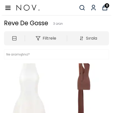
0
Reve De Gosse
3
ürün
Filtrele
Sırala