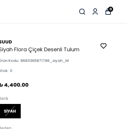
0
SUUD
Siyah Flora Çiçek Desenli Tulum
Ürün Kodu
:
8683365871786_siyah_M
Stok
:
0
₺ 4,400.00
Renk
SİYAH
Beden