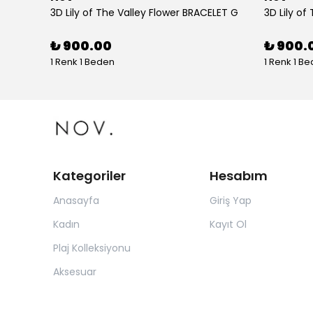
tolon
3D Lily of The Valley Flower BRACELET G
3D Lily of
₺ 900.00
₺ 900.
1 Renk 1 Beden
1 Renk 1 B
Kategoriler
Hesabım
Anasayfa
Giriş Yap
Kadın
Kayıt Ol
Plaj Kolleksiyonu
Aksesuar