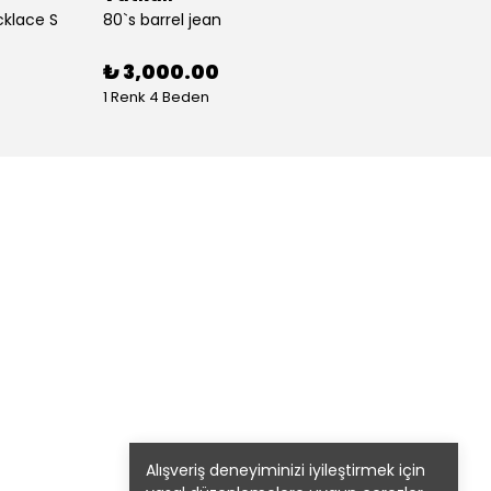
cklace S
80`s barrel jean
80`s St
%
30
₺ 3,000.00
1 Renk 4 Beden
1 Renk
Alışveriş deneyiminizi iyileştirmek için