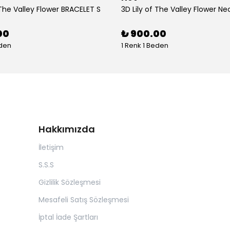
 The Valley Flower BRACELET S
3D Lily of The Valley Flower Ne
00
₺ 900.00
eden
1 Renk 1 Beden
Hakkımızda
İletişim
S.S.S
Gizlilik Sözleşmesi
Mesafeli Satış Sözleşmesi
İptal İade Şartları