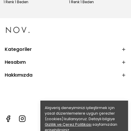
1 Renk 1 Beden
1 Renk 1 Beden
Kategoriler
Hesabım
Hakkımızda
Alışveriş deneyiminizi iyileştirmek için
yasal düzenlemelere uygun çerezler
(cookies) kullanıyoruz. Detaylı bilgiye
Gizlilik ve Çerez Politikası
sayfamızdan
erişebilirsiniz.