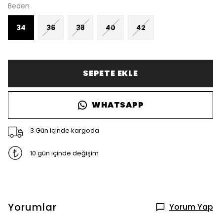
Beden
34
36
38
40
42
SEPETE EKLE
WHATSAPP
3 Gün içinde kargoda
10 gün içinde değişim
Yorumlar
Yorum Yap