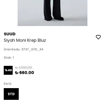
SUUD
Siyah Moni Krep Bluz
Ürün Kodu
:
3737_STD_34
Stok
:
1
₺ 1,100.00
%
40
₺ 660.00
Renk
STD