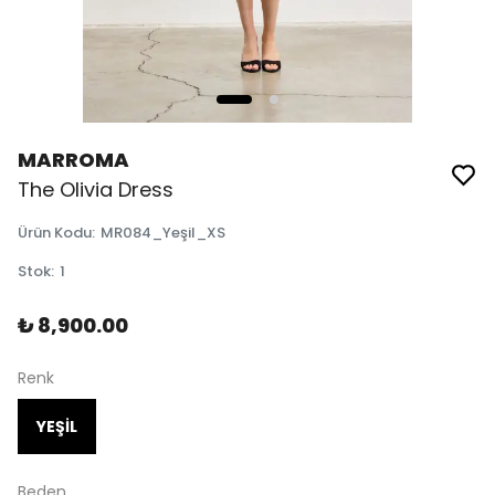
MARROMA
The Olivia Dress
Ürün Kodu
:
MR084_Yeşil_XS
Stok
:
1
₺ 8,900.00
Renk
YEŞİL
Beden