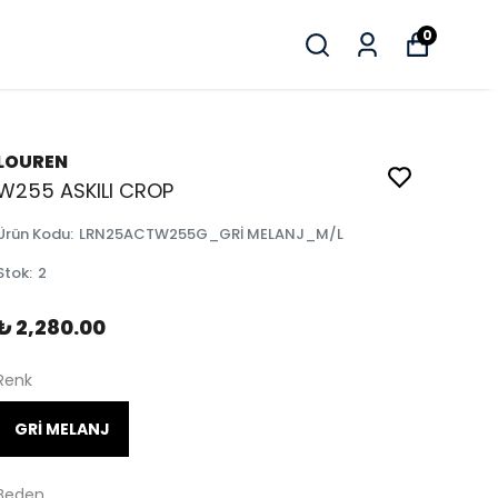
0
LOUREN
W255 ASKILI CROP
Ürün Kodu
:
LRN25ACTW255G_GRİ MELANJ_M/L
Stok
:
2
₺ 2,280.00
Renk
GRİ MELANJ
Beden