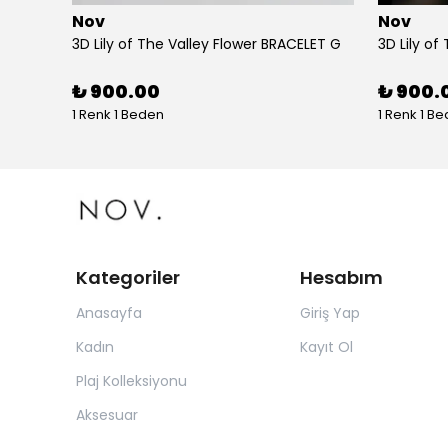
Nov
Nov
tolon
3D Lily of The Valley Flower BRACELET G
3D Lily of
₺ 900.00
₺ 900.
1 Renk 1 Beden
1 Renk 1 B
Kategoriler
Hesabım
Anasayfa
Giriş Yap
Kadın
Kayıt Ol
Plaj Kolleksiyonu
Aksesuar