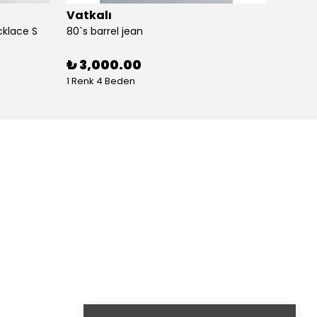
Vatkalı
Vatka
cklace S
80`s barrel jean
80`s St
%
30
₺ 3,000.00
1 Renk 4 Beden
1 Renk