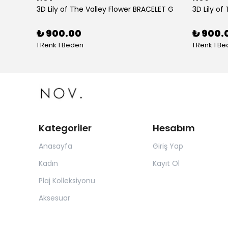
tolon
3D Lily of The Valley Flower BRACELET G
3D Lily of
₺ 900.00
₺ 900.
1 Renk 1 Beden
1 Renk 1 B
Kategoriler
Hesabım
Anasayfa
Giriş Yap
Kadın
Kayıt Ol
Plaj Kolleksiyonu
Aksesuar