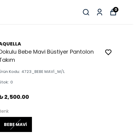
0
AQUELLA
Dokulu Bebe Mavi Büstiyer Pantolon
Takım
Ürün Kodu
:
4723_BEBE MAVİ_M/L
Stok
:
0
₺ 2,500.00
Renk
BEBE MAVİ