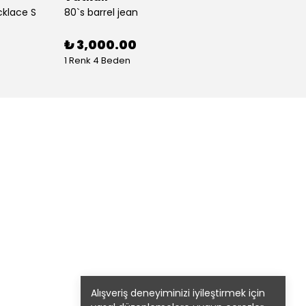
cklace S
80`s barrel jean
80`s St
%
30
₺ 3,000.00
1 Renk 4 Beden
1 Renk
Alışveriş deneyiminizi iyileştirmek için