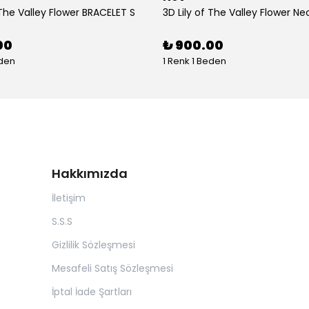
 The Valley Flower BRACELET S
3D Lily of The Valley Flower Ne
00
₺ 900.00
eden
1 Renk 1 Beden
Hakkımızda
İletişim
S.S.S
Gizlilik Sözleşmesi
Mesafeli Satış Sözleşmesi
İptal İade Şartları