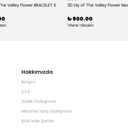
 The Valley Flower BRACELET S
3D Lily of The Valley Flower Ne
00
₺ 900.00
eden
1 Renk 1 Beden
Hakkımızda
İletişim
S.S.S
Gizlilik Sözleşmesi
Mesafeli Satış Sözleşmesi
İptal İade Şartları