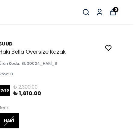
0
SUUD
Haki Bella Oversize Kazak
Ürün Kodu
:
SU00024_HAKİ_S
Stok
:
0
₺ 2,300.00
%
30
₺ 1,610.00
Renk
HAKİ