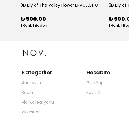
tolon
3D Lily of The Valley Flower BRACELET G
3D Lily of
₺ 900.00
₺ 900.
1 Renk 1 Beden
1 Renk 1 B
Kategoriler
Hesabım
Anasayfa
Giriş Yap
Kadın
Kayıt Ol
Plaj Kolleksiyonu
Aksesuar