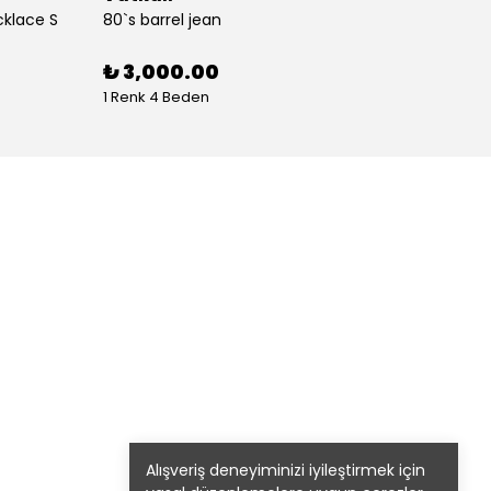
cklace S
80`s barrel jean
80`s St
%
30
₺ 3,000.00
1 Renk 4 Beden
1 Renk
Alışveriş deneyiminizi iyileştirmek için