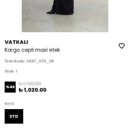
VATKALI
Kargo cepli maxi etek
Ürün Kodu
:
2497_STD_38
Stok
:
1
₺ 1,700.00
%
40
₺ 1,020.00
Renk
STD