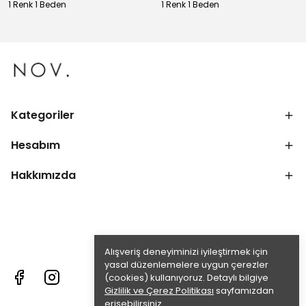
1 Renk 1 Beden
1 Renk 1 Beden
Kategoriler
Hesabım
Hakkımızda
Alışveriş deneyiminizi iyileştirmek için
yasal düzenlemelere uygun çerezler
(cookies) kullanıyoruz. Detaylı bilgiye
Gizlilik ve Çerez Politikası
sayfamızdan
erişebilirsiniz.