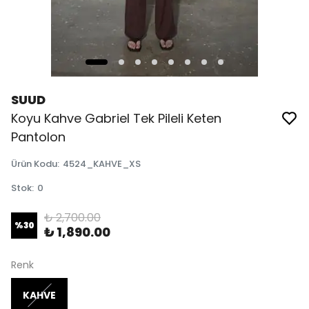
SUUD
Koyu Kahve Gabriel Tek Pileli Keten
Pantolon
Ürün Kodu
:
4524_KAHVE_XS
Stok
:
0
₺ 2,700.00
%
30
₺ 1,890.00
Renk
KAHVE