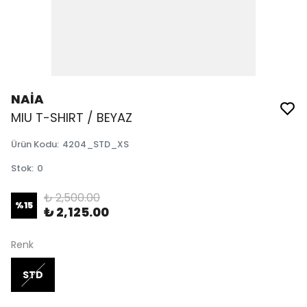
NAİA
MIU T-SHIRT / BEYAZ
Ürün Kodu
:
4204_STD_XS
Stok
:
0
₺ 2,500.00
%
15
₺ 2,125.00
Renk
STD