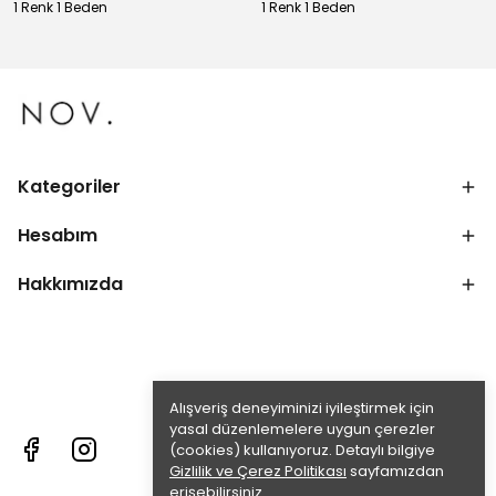
1 Renk 1 Beden
1 Renk 1 Beden
Kategoriler
Hesabım
Hakkımızda
Alışveriş deneyiminizi iyileştirmek için
yasal düzenlemelere uygun çerezler
(cookies) kullanıyoruz. Detaylı bilgiye
Gizlilik ve Çerez Politikası
sayfamızdan
erişebilirsiniz.