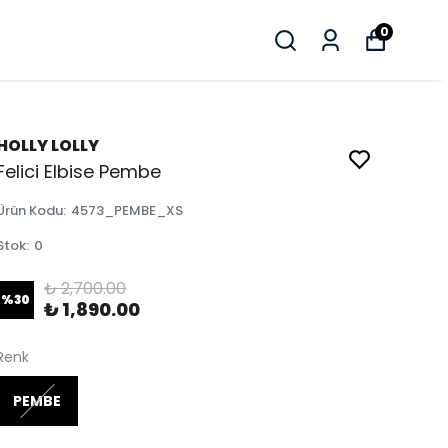
0
HOLLY LOLLY
Felici Elbise Pembe
Ürün Kodu
:
4573_PEMBE_XS
Stok
:
0
₺ 2,700.00
%
30
₺ 1,890.00
Renk
PEMBE