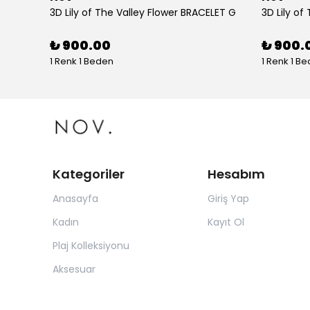
tolon
3D Lily of The Valley Flower BRACELET G
3D Lily of
₺ 900.00
₺ 900.
1 Renk 1 Beden
1 Renk 1 B
Kategoriler
Hesabım
Anasayfa
Giriş Yap
Kadın
Kayıt Ol
Plaj Kolleksiyonu
Aksesuar