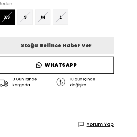
Beden
XS
S
M
L
Stoğa Gelince Haber Ver
WHATSAPP
3 Gün içinde
10 gün içinde
kargoda
değişim
Yorum Yap