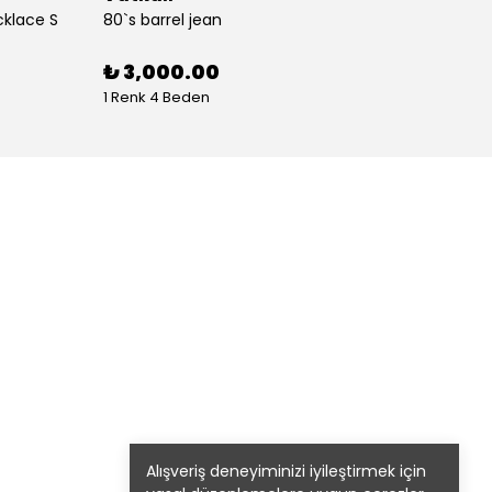
cklace S
80`s barrel jean
80`s St
%
30
₺ 3,000.00
1 Renk 4 Beden
1 Renk
Alışveriş deneyiminizi iyileştirmek için