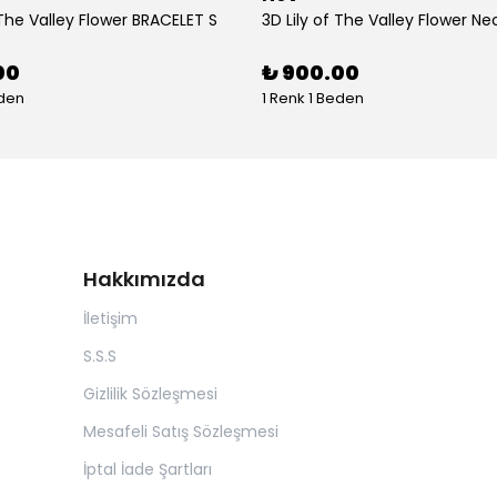
 The Valley Flower BRACELET S
3D Lily of The Valley Flower Ne
00
₺ 900.00
eden
1 Renk 1 Beden
Hakkımızda
İletişim
S.S.S
Gizlilik Sözleşmesi
Mesafeli Satış Sözleşmesi
İptal İade Şartları