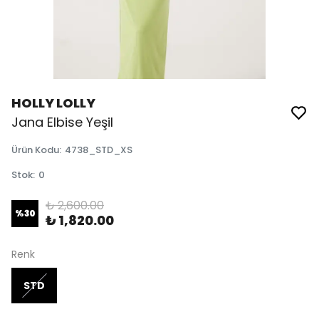
HOLLY LOLLY
Jana Elbise Yeşil
Ürün Kodu
:
4738_STD_XS
Stok
:
0
₺ 2,600.00
%
30
₺ 1,820.00
Renk
STD