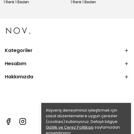
1 Renk 1 Beden
1 Renk 1 Beden
Kategoriler
Hesabım
Hakkımızda
Alışveriş deneyiminizi iyileştirmek için
yasal düzenlemelere uygun çerezler
(cookies) kullanıyoruz. Detaylı bilgiye
Gizlilik ve Çerez Politikası
sayfamızdan
erişebilirsiniz.