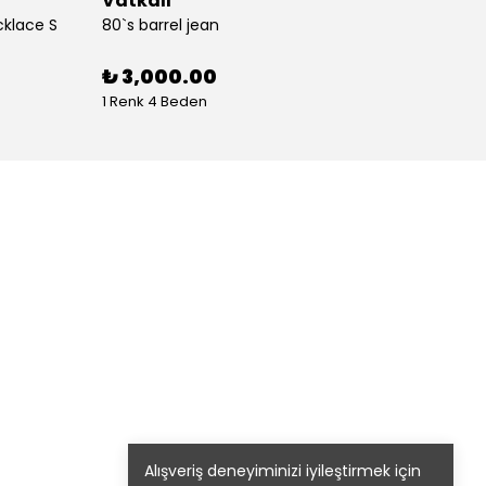
Vatkalı
Vatka
cklace S
80`s barrel jean
80`s St
%
30
₺ 3,000.00
1 Renk 4 Beden
1 Renk
Alışveriş deneyiminizi iyileştirmek için