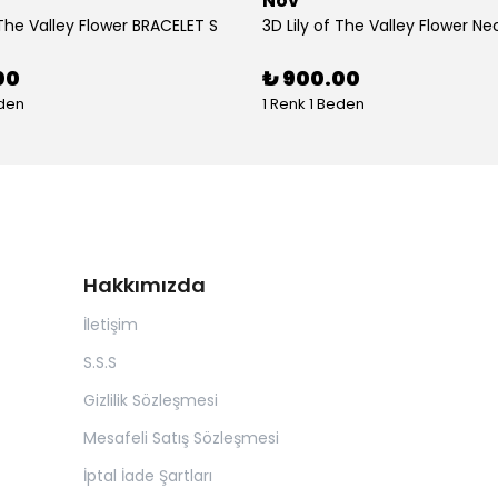
Nov
 The Valley Flower BRACELET S
3D Lily of The Valley Flower Ne
00
₺ 900.00
eden
1 Renk 1 Beden
Hakkımızda
İletişim
S.S.S
Gizlilik Sözleşmesi
Mesafeli Satış Sözleşmesi
İptal İade Şartları