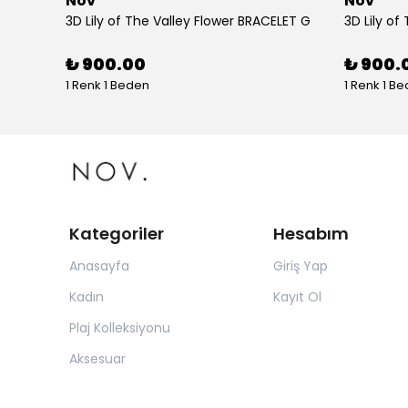
Nov
Nov
tolon
3D Lily of The Valley Flower BRACELET G
3D Lily of
₺ 900.00
₺ 900.
1 Renk 1 Beden
1 Renk 1 B
Kategoriler
Hesabım
Anasayfa
Giriş Yap
Kadın
Kayıt Ol
Plaj Kolleksiyonu
Aksesuar