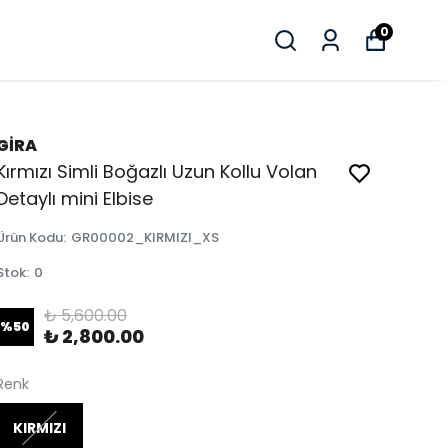
0
GİRA
Kırmızı Simli Boğazlı Uzun Kollu Volan
Detaylı mini Elbise
Ürün Kodu
:
GR00002_KIRMIZI_XS
Stok
:
0
₺ 5,600.00
%
50
₺ 2,800.00
Renk
KIRMIZI