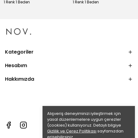
1 Renk 1 Beden
1 Renk 1 Beden
Kategoriler
Hesabım
Hakkımızda
Alışveriş deneyiminizi iyileştirmek için
yasal düzenlemelere uygun çerezler
(cookies) kullanıyoruz. Detaylı bilgiye
Gizlilik ve Çerez Politikası
sayfamızdan
erişebilirsiniz.