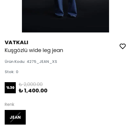
VATKALI
Kuşgözlü wide leg jean
Ürün Kodu
:
4275_JEAN_XS
Stok
:
0
₺ 2,000.00
%
30
₺ 1,400.00
Renk
JEAN