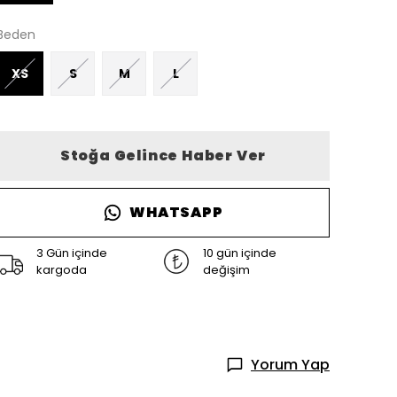
Beden
XS
S
M
L
Stoğa Gelince Haber Ver
WHATSAPP
3 Gün içinde
10 gün içinde
kargoda
değişim
Yorum Yap