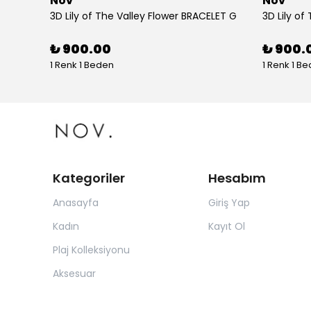
Nov
Nov
tolon
3D Lily of The Valley Flower BRACELET G
3D Lily of
₺ 900.00
₺ 900.
1 Renk 1 Beden
1 Renk 1 B
Kategoriler
Hesabım
Anasayfa
Giriş Yap
Kadın
Kayıt Ol
Plaj Kolleksiyonu
Aksesuar