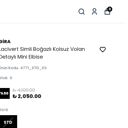
0
GİRA
Lacivert Simli Boğazlı Kolsuz Volan
Detaylı Mini Elbise
Ürün Kodu
:
4771_STD_XS
Stok
:
0
₺ 4,100.00
%
50
₺ 2,050.00
Renk
STD