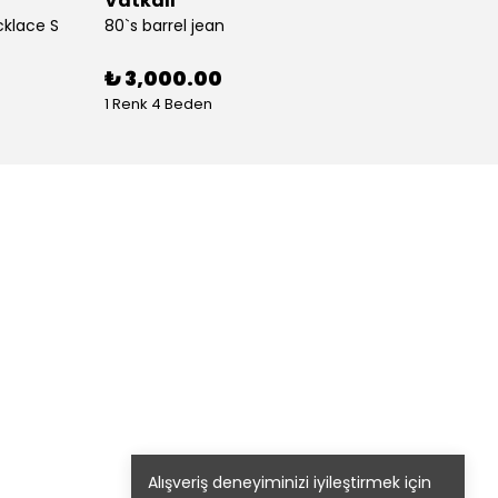
Vatkalı
Vatka
cklace S
80`s barrel jean
80`s St
%
30
₺ 3,000.00
1 Renk 4 Beden
1 Renk
Alışveriş deneyiminizi iyileştirmek için