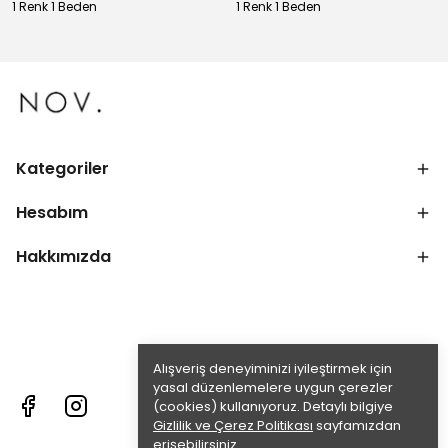
1 Renk 1 Beden
1 Renk 1 Beden
Kategoriler
Hesabım
Hakkımızda
Alışveriş deneyiminizi iyileştirmek için
yasal düzenlemelere uygun çerezler
(cookies) kullanıyoruz. Detaylı bilgiye
Gizlilik ve Çerez Politikası
sayfamızdan
erişebilirsiniz.