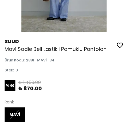
SUUD
Mavi Sadie Beli Lastikli Pamuklu Pantolon
Ürün Kodu
:
2881_MAVİ_34
Stok
:
0
₺ 1,450.00
%
40
₺ 870.00
Renk
MAVİ