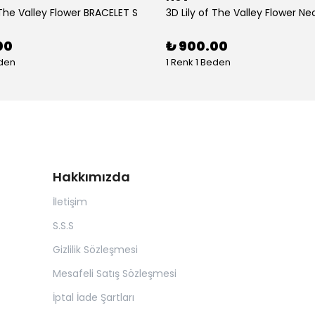
 The Valley Flower BRACELET S
3D Lily of The Valley Flower Ne
00
₺ 900.00
eden
1 Renk 1 Beden
Hakkımızda
İletişim
S.S.S
Gizlilik Sözleşmesi
Mesafeli Satış Sözleşmesi
İptal İade Şartları