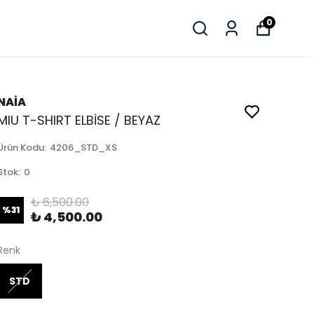
0
NAİA
MIU T-SHIRT ELBİSE / BEYAZ
Ürün Kodu
:
4206_STD_XS
Stok
:
0
₺ 6,500.00
%
31
₺ 4,500.00
Renk
STD