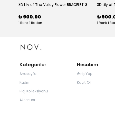
tolon
3D Lily of The Valley Flower BRACELET G
3D Lily of
₺ 900.00
₺ 900.
1 Renk 1 Beden
1 Renk 1 B
Kategoriler
Hesabım
Anasayfa
Giriş Yap
Kadın
Kayıt Ol
Plaj Kolleksiyonu
Aksesuar