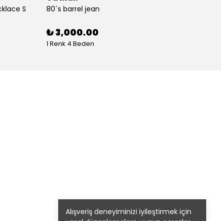
cklace S
80`s barrel jean
80`s St
%
30
₺ 3,000.00
1 Renk 4 Beden
1 Renk
Alışveriş deneyiminizi iyileştirmek için