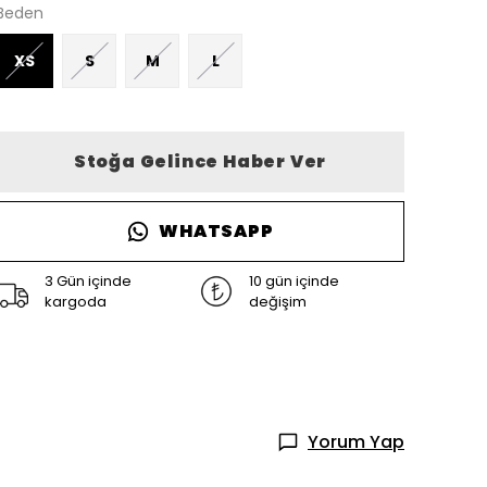
Beden
XS
S
M
L
Stoğa Gelince Haber Ver
WHATSAPP
3 Gün içinde
10 gün içinde
kargoda
değişim
Yorum Yap