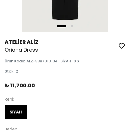
ATELİER ALİZ
Oriana Dress
Ürün Kodu
:
ALZ-3887010134_SİYAH_XS
Stok
:
2
₺ 11,700.00
Renk
SİYAH
Beden