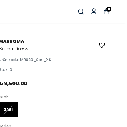
0
MARROMA
Solea Dress
Ürün Kodu
:
MR080_Sarı_XS
Stok
:
0
₺ 9,500.00
Renk
SARI
Beden