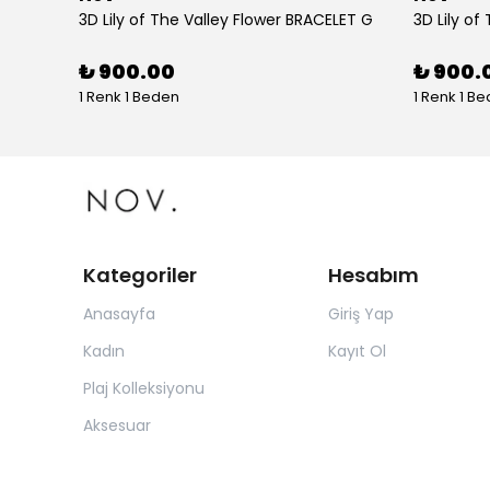
tolon
3D Lily of The Valley Flower BRACELET G
3D Lily of
₺ 900.00
₺ 900.
1 Renk 1 Beden
1 Renk 1 B
Kategoriler
Hesabım
Anasayfa
Giriş Yap
Kadın
Kayıt Ol
Plaj Kolleksiyonu
Aksesuar