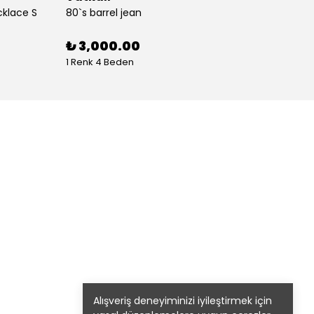
cklace S
80`s barrel jean
80`s St
%
30
₺ 3,000.00
1 Renk 4 Beden
1 Renk
Alışveriş deneyiminizi iyileştirmek için