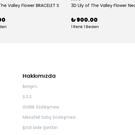
 The Valley Flower BRACELET S
3D Lily of The Valley Flower Ne
00
₺ 900.00
eden
1 Renk 1 Beden
Hakkımızda
İletişim
S.S.S
Gizlilik Sözleşmesi
Mesafeli Satış Sözleşmesi
İptal İade Şartları