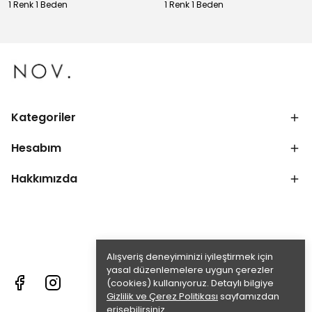
1 Renk 1 Beden
1 Renk 1 Beden
Kategoriler
Hesabım
Hakkımızda
Alışveriş deneyiminizi iyileştirmek için
yasal düzenlemelere uygun çerezler
(cookies) kullanıyoruz. Detaylı bilgiye
Gizlilik ve Çerez Politikası
sayfamızdan
erişebilirsiniz.