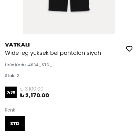
VATKALI
Wide leg yüksek bel pantolon siyah
Ürün Kodu
:
4934_STD_L
Stok
:
2
₺ 3,100.00
%
30
₺ 2,170.00
Renk
STD